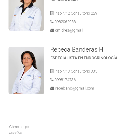
Piso N° 2 Consultorio 229
0982062988
omidres@gmail
Rebeca Banderas H.
ESPECIALISTA EN ENDOCRINOLOGÍA
Piso N° 3 Consultorio 335
0998174736
rebeband@gmail.com
Cómo llegar
Location