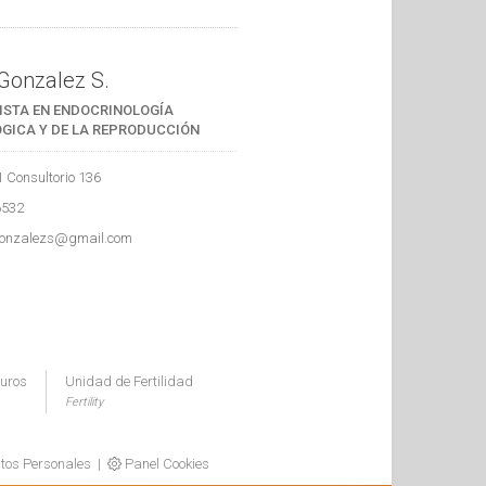
Gonzalez S.
ISTA EN ENDOCRINOLOGÍA
GICA Y DE LA REPRODUCCIÓN
1 Consultorio 136
6532
gonzalezs@gmail.com
guros
Unidad de Fertilidad
Fertility
atos Personales
|
Panel Cookies