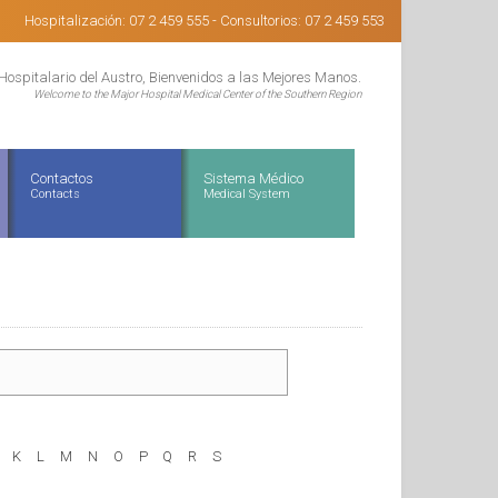
Hospitalización: 07 2 459 555 - Consultorios: 07 2 459 553
Hospitalario del Austro, Bienvenidos a las Mejores Manos.
Welcome to the Major Hospital Medical Center of the Southern Region
Contactos
Sistema Médico
Contacts
Medical System
K
L
M
N
O
P
Q
R
S