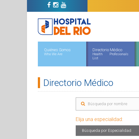
Quiénes Somos
Directorio Médico
Who We Are
Health Profesionals
List
Directorio Médico
Elija una especialidad:
Búsqueda por Especialidad