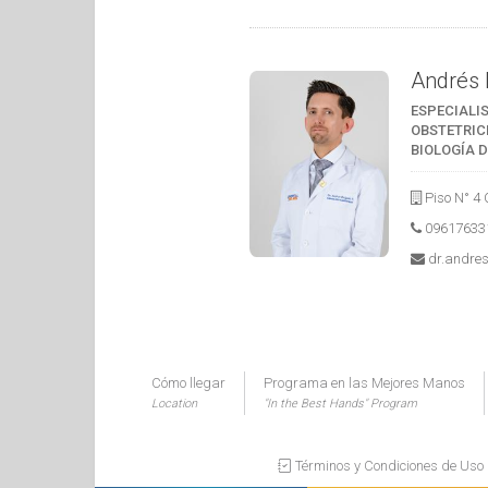
Andrés 
ESPECIALI
OBSTETRICI
BIOLOGÍA 
Piso N° 4 
09617633
dr.andre
Cómo llegar
Programa en las Mejores Manos
Location
"In the Best Hands" Program
Términos y Condiciones de Uso