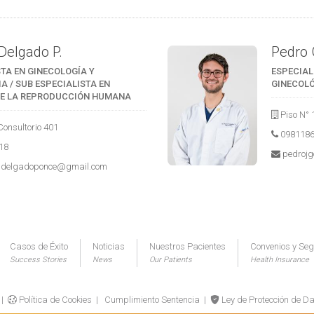
Delgado P.
Pedro 
STA EN GINECOLOGÍA Y
ESPECIAL
A / SUB ESPECIALISTA EN
GINECOLÓ
DE LA REPRODUCCIÓN HUMANA
Piso N° 
Consultorio 401
098118
18
pedroj
sdelgadoponce@gmail.com
Casos de Éxito
Noticias
Nuestros Pacientes
Convenios y Se
Success Stories
News
Our Patients
Health Insurance
|
Política de Cookies
|
Cumplimiento Sentencia
|
Ley de Protección de D