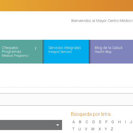
Bienvenidos al Mayor Centro Médico 
Chequeos y
Servicios Integrales
Blog de la Salud
Programas
Integral Services
Health Blog
Medical Programs
Búsqueda por letra
A
B
C
D
E
F
G
H
I
J
T
U
V
W
X
Y
Z