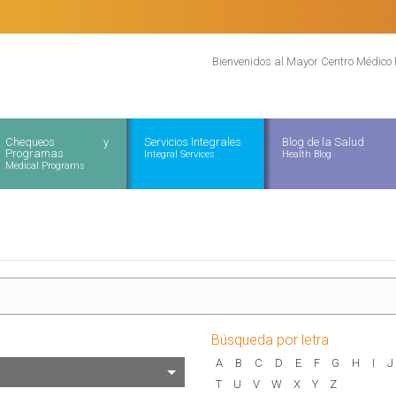
Bienvenidos al Mayor Centro Médico 
Chequeos y
Servicios Integrales
Blog de la Salud
Programas
Integral Services
Health Blog
Medical Programs
Búsqueda por letra
A
B
C
D
E
F
G
H
I
J
T
U
V
W
X
Y
Z