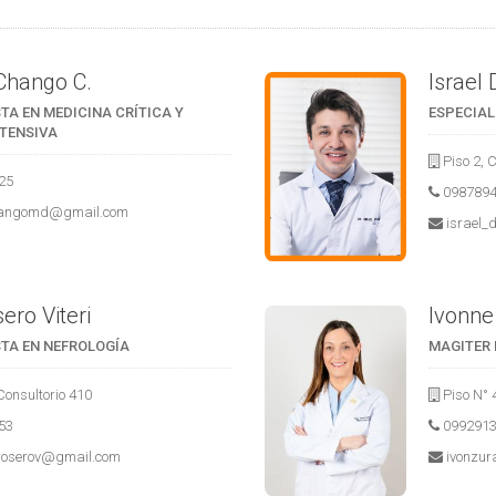
Chango C.
Israel
TA EN MEDICINA CRÍTICA Y
ESPECIAL
NTENSIVA
Piso 2, 
25
098789
hangomd@gmail.com
israel_
ero Viteri
Ivonne 
STA EN NEFROLOGÍA
MAGITER 
Consultorio 410
Piso N° 
53
099291
oroserov@gmail.com
ivonzu