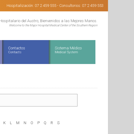
Hospitalización: 07 2 459 555 - Consultorios: 07 2 459 553
Hospitalario del Austro, Bienvenidos a las Mejores Manos.
Welcome to the Major Hospital Medical Center of the Southern Region
Contactos
Sistema Médico
Contacts
Medical System
K
L
M
N
O
P
Q
R
S