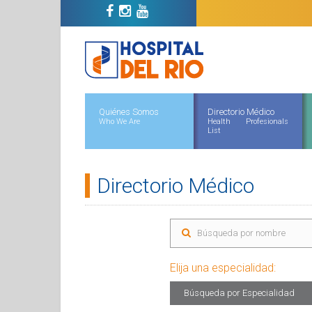
Quiénes Somos
Directorio Médico
Who We Are
Health Profesionals
List
Directorio Médico
Elija una especialidad:
Búsqueda por Especialidad