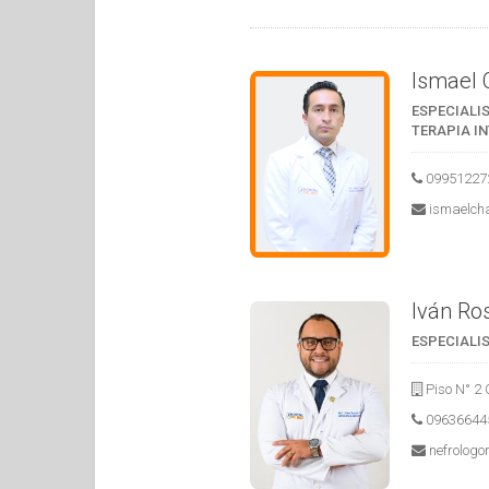
Ismael 
ESPECIALIS
TERAPIA I
09951227
ismaelc
Iván Ros
ESPECIALI
Piso N° 2 
09636644
nefrolog