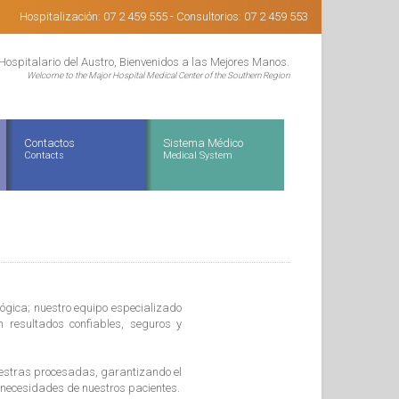
Hospitalización: 07 2 459 555 - Consultorios: 07 2 459 553
Hospitalario del Austro, Bienvenidos a las Mejores Manos.
Welcome to the Major Hospital Medical Center of the Southern Region
Contactos
Sistema Médico
Contacts
Medical System
lógica; nuestro equipo especializado
 resultados confiables, seguros y
uestras procesadas, garantizando el
 necesidades de nuestros pacientes.