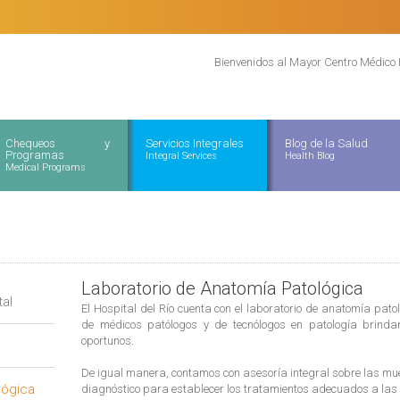
Bienvenidos al Mayor Centro Médico 
Chequeos y
Servicios Integrales
Blog de la Salud
Programas
Integral Services
Health Blog
Medical Programs
Laboratorio de Anatomía Patológica
tal
El Hospital del Río cuenta con el laboratorio de anatomía pato
de médicos patólogos y de tecnólogos en patología brindan
oportunos.
De igual manera, contamos con asesoría integral sobre las m
lógica
diagnóstico para establecer los tratamientos adecuados a las